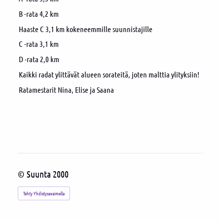
B -rata 4,2 km
Haaste C 3,1 km kokeneemmille suunnistajille
C -rata 3,1 km
D -rata 2,0 km
Kaikki radat ylittävät alueen sorateitä, joten malttia ylityksiin!
Ratamestarit Nina, Elise ja Saana
©
Suunta 2000
Tehty Yhdistysavaimella