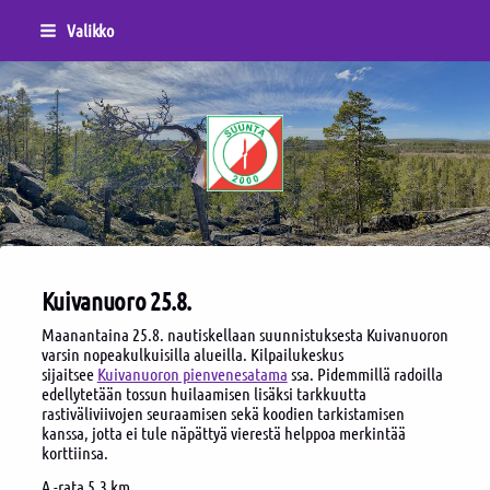
Siirry
Valikko
sivun
sisältöön
Sivuston etusivulle
Kuivanuoro 25.8.
Maanantaina 25.8. nautiskellaan suunnistuksesta Kuivanuoron
varsin nopeakulkuisilla alueilla. Kilpailukeskus
sijaitsee
Kuivanuoron pienvenesatama
ssa. Pidemmillä radoilla
edellytetään tossun huilaamisen lisäksi tarkkuutta
rastiväliviivojen seuraamisen sekä koodien tarkistamisen
kanssa, jotta ei tule näpättyä vierestä helppoa merkintää
korttiinsa.
A -rata 5,3 km