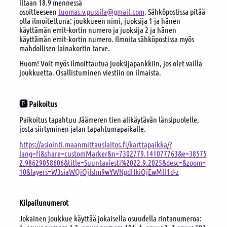
iltaan 18.9 mennessä
osoitteeseen
tuomas.v.pussila@gmail.com
. Sähköpostissa pitää
olla ilmoitettuna: joukkueen nimi, juoksija 1 ja hänen
käyttämän emit-kortin numero ja juoksija 2 ja hänen
käyttämän emit-kortin numero. Ilmoita sähköpostissa myös
mahdollisen lainakortin tarve.
Huom! Voit myös ilmoittautua juoksijapankkiin, jos olet vailla
joukkuetta. Osallistuminen viestiin on ilmaista.
🅿️ Paikoitus
Paikoitus tapahtuu Jäämeren tien alikäytävän länsipuolelle,
josta siirtyminen jalan tapahtumapaikalle.
https://asiointi.maanmittauslaitos.fi/karttapaikka/?
lang=fi&share=customMarker&n=7302779.141077763&e=38575
2.98629058606&title=Suuntaviesti%2022.9.2025&desc=&zoom=
10&layers=W3siaWQiOjIsIm9wYWNpdHkiOjEwMH1d-z
Kilpailunumerot
Jokainen joukkue käyttää jokaisella osuudella rintanumeroa: