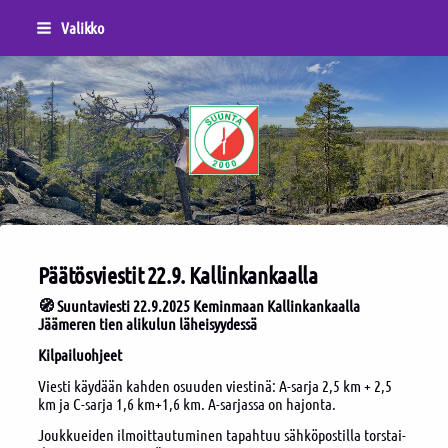
Siirry
Valikko
sivun
sisältöön
Sivuston etusivulle
Päätösviestit 22.9. Kallinkankaalla
🧭 Suuntaviesti 22.9.2025 Keminmaan Kallinkankaalla
Jäämeren tien alikulun läheisyydessä
Kilpailuohjeet
Viesti käydään kahden osuuden viestinä: A-sarja 2,5 km + 2,5
km ja C-sarja 1,6 km+1,6 km. A-sarjassa on hajonta.
Joukkueiden ilmoittautuminen tapahtuu sähköpostilla torstai-