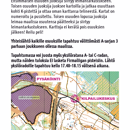
Ensimmäisen osuuden juoksija siirtyy leimantarkastukseen.
Toisen osuuden juoksija juoksee kartoilla ja jatkaa osuuttaan
kohti K-pistettä ja ottaa oman karttansa telineestä. Kartat on
numeroitu ja pussitettu. Toisen osuuden lopussa juoksija
leimaa maalissa osuutensa päätteeksi ja siirtyy
leimantarkastukseen. Karttoja ei kerätä pois osuuksien
jälkeen! Reilu peli!
Yhteislähtö kaikille osuuksille tapahtuu välittömästi A-sarjan 3
parhaan joukkueen ollessa maalissa.
Tapahtumassa voi juosta myös yksilöratana A- tai C-radan,
mutta näiden tuloksia EI lasketa Firmaliigan pisteisiin. Lähtö
yksilöradoille tapahtuu kello 17.40–18.15 välisenä aikana.