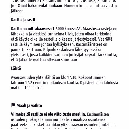
1. osuus numero 1 2. osuus numero 101, 1. osuus 2, 2.osuus 102
jne.
Omat hakaneulat mukaan
. Numero tulee palauttaa viestin
jälkeen.
Kartta ja rastit
Kartta on mittakaavassa 1:5000 koossa A4.
Maastossa rasteja on
lähekkäin ja viestissä tunnelma tiivis, joten olkaa tarkkoina,
että käytte oikeilla rasteilla oikeassa järjestyksessä. Väärällä
rastilla käyminen johtaa hylkäykseen. Rastimääritteet on
painettu karttaan. Kilpailukeskuksen läheisyydessä on
yleisörasti, jossa kaikkien sarjojen juoksijat käyvät. Tarkkuutta,
että jatkatte matkaa oikeaan suuntaan.
Lähtö
Avausosuuden yhteislähtö on klo 17.30. Kokoontuminen
lähtöön 17.25 emitin nollauksen kautta. K-pisteelle on lähdöstä
matkaa 100 metriä.
🏁 Maali ja vaihto
Viimeiseltä rastilta ei ole viitoitusta maaliin.
Ensimmäisen
osuuden juoksija leimaa normaalisti maalissa osuutensa
päätteeksi ja koskettaa aidan yli seuraavan osuuden juoksijaa.