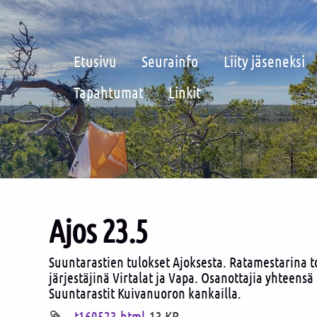
Etusivu
Seurainfo
Liity jäseneksi
Tapahtumat
Linkit
Ajos 23.5
Suuntarastien tulokset Ajoksesta. Ratamestarina t
järjestäjinä Virtalat ja Vapa. Osanottajia yhteens
Suuntarastit Kuivanuoron kankailla.
t160523.html
13 KB