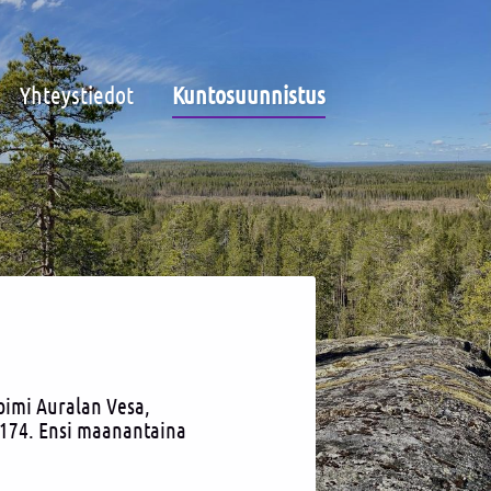
Yhteystiedot
Kuntosuunnistus
oimi Auralan Vesa,
ä 174. Ensi maanantaina