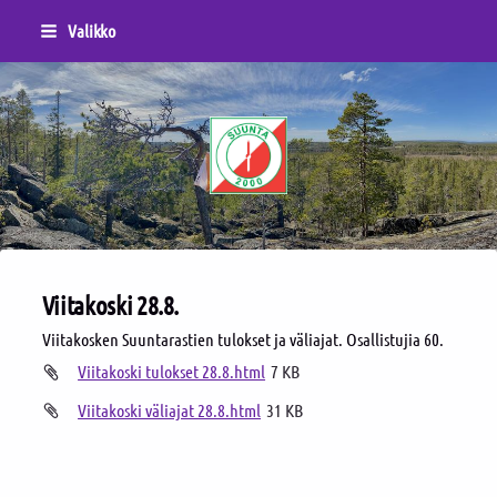
Siirry
Valikko
sivun
sisältöön
Sivuston etusivulle
Viitakoski 28.8.
Viitakosken Suuntarastien tulokset ja väliajat. Osallistujia 60.
Viitakoski tulokset 28.8.html
7 KB
Viitakoski väliajat 28.8.html
31 KB