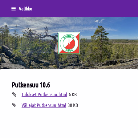
Siirry
Valikko
sivun
sisältöön
Sivuston etusivulle
Putkensuu 10.6
Tulokset Putkensuu.html
6 KB
Väliajat Putkensuu.html
38 KB