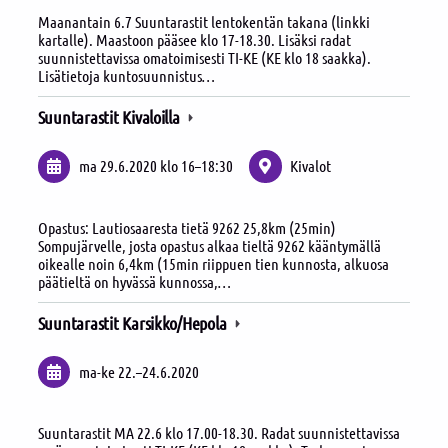
Maanantain 6.7 Suuntarastit lentokentän takana (linkki
kartalle). Maastoon pääsee klo 17-18.30. Lisäksi radat
suunnistettavissa omatoimisesti TI-KE (KE klo 18 saakka).
Lisätietoja kuntosuunnistus…
Suuntarastit Kivaloilla
ma 29.6.2020
klo 16
–
18:30
Kivalot
Opastus: Lautiosaaresta tietä 9262 25,8km (25min)
Sompujärvelle, josta opastus alkaa tieltä 9262 kääntymällä
oikealle noin 6,4km (15min riippuen tien kunnosta, alkuosa
päätieltä on hyvässä kunnossa,…
Suuntarastit Karsikko/Hepola
ma-ke
22.
–
24.6.2020
Suuntarastit MA 22.6 klo 17.00-18.30. Radat suunnistettavissa