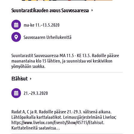
Suuntarastikauden avaus Sauvosaaressa
ma-ke
11.
–
13.5.2020
Sauvosaaren Urheilukenttä
Suuntarastit Sauvosaaressa MA 11.5 - KE 13.5. Radoille pääsee
maanantaina klo 15 lähtien, ja suunnistaa voi keskiviikon
yömyöhään saakka.
Etähisut
21.
–
29.3.2020
Radat A, C ja R. Radoille pääsee 21.-29.3. välisenä aikana.
Lähtöpaikalla karttalaatikot. Leimausjärjestelmänä Livelox;
https://www.livelox.com/Events/Show/45715/Etahisut.
Karttatelineitä saatavissa…