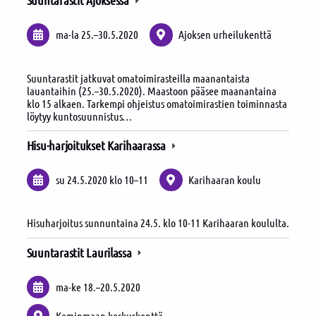
Suuntarastit Ajoksessa
ma-la
25.
–
30.5.2020
Ajoksen urheilukenttä
Suuntarastit jatkuvat omatoimirasteilla maanantaista
lauantaihin (25.–30.5.2020). Maastoon pääsee maanantaina
klo 15 alkaen. Tarkempi ohjeistus omatoimirastien toiminnasta
löytyy kuntosuunnistus…
Hisu-harjoitukset Karihaarassa
su 24.5.2020
klo 10
–
11
Karihaaran koulu
Hisuharjoitus sunnuntaina 24.5. klo 10-11 Karihaaran koululta.
Suuntarastit Laurilassa
ma-ke
18.
–
20.5.2020
Keminmaan keskuskenttä