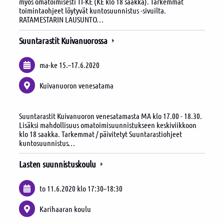
myös omatoimisesti TI-KE (KE klo 18 saakka). Tarkemmat
toimintaohjeet löytyvät kuntosuunnistus -sivuilta.
RATAMESTARIN LAUSUNTO…
Suuntarastit Kuivanuorossa
ma-ke
15.
–
17.6.2020
Kuivanuoron venesatama
Suuntarastit Kuivanuoron venesatamasta MA klo 17.00 - 18.30.
Lisäksi mahdollisuus omatoimisuunnistukseen keskiviikkoon
klo 18 saakka. Tarkemmat / päivitetyt Suuntarastiohjeet
kuntosuunnistus…
Lasten suunnistuskoulu
to 11.6.2020
klo 17:30
–
18:30
Karihaaran koulu