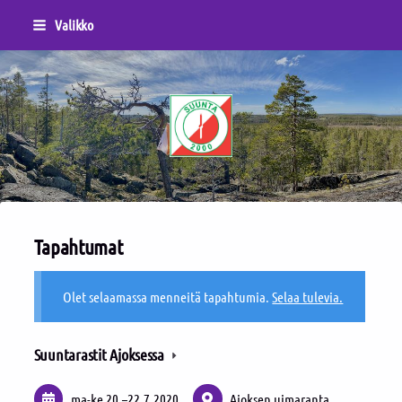
Siirry
Valikko
sivun
sisältöön
Sivuston etusivulle
Tapahtumat
Olet selaamassa menneitä tapahtumia.
Selaa tulevia.
Suuntarastit Ajoksessa
ma-ke
20.
–
22.7.2020
Ajoksen uimaranta