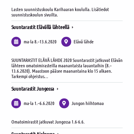
Lasten suunnistuskoulu Karihaaran koululla. Lisätiedot
suunnistuskoulun sivuilta.
Suuntarastit Elävällä lähteellä
ma-la
8.
–
13.6.2020
Elävä lähde
SUUNTARASTIT ELÄVÄ LÄHDE 2020 Suuntarastit jatkuvat Elävän
lähteen omatoimirasteilla maanantaista lauantaihin (8.–
13.6.2020). Maastoon pääsee maanantaina klo 15 alkaen.
Tarkempi ohjeistus…
Suuntarastit Jungossa
ma-la
1.
–
6.6.2020
Jungon hiihtomaa
Omatoimirastit jatkuvat Jungossa 1.6-6.6.