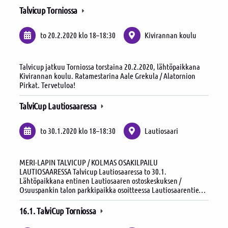
Talvicup Torniossa
to 20.2.2020
klo 18
–
18:30
Kivirannan koulu
Talvicup jatkuu Torniossa torstaina 20.2.2020, lähtöpaikkana
Kivirannan koulu. Ratamestarina Aale Grekula / Alatornion
Pirkat. Tervetuloa!
TalviCup Lautiosaaressa
to 30.1.2020
klo 18
–
18:30
Lautiosaari
MERI-LAPIN TALVICUP / KOLMAS OSAKILPAILU
LAUTIOSAARESSA Talvicup Lautiosaaressa to 30.1.
Lähtöpaikkana entinen Lautiosaaren ostoskeskuksen /
Osuuspankin talon parkkipaikka osoitteessa Lautiosaarentie…
16.1. TalviCup Torniossa