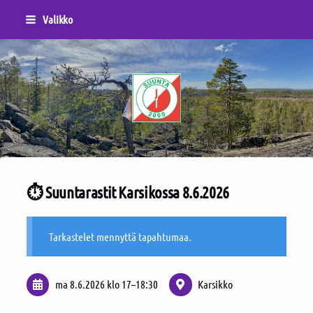
Siirry
Valikko
sivun
sisältöön
Sivuston etusivulle
⏱️ Suuntarastit Karsikossa 8.6.2026
Tarkastelet mennyttä tapahtumaa.
ma 8.6.2026
klo 17
–
18:30
Karsikko