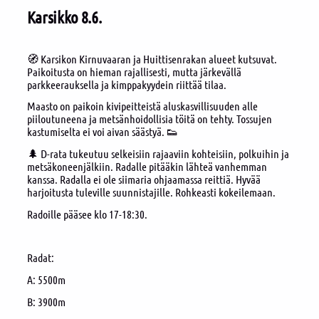
Karsikko 8.6.
🧭 Karsikon Kirnuvaaran ja Huittisenrakan alueet kutsuvat.
Paikoitusta on hieman rajallisesti, mutta järkevällä
parkkeerauksella ja kimppakyydein riittää tilaa.
Maasto on paikoin kivipeitteistä aluskasvillisuuden alle
piiloutuneena ja metsänhoidollisia töitä on tehty. Tossujen
kastumiselta ei voi aivan säästyä. 👟
🌲 D-rata tukeutuu selkeisiin rajaaviin kohteisiin, polkuihin ja
metsäkoneenjälkiin. Radalle pitääkin lähteä vanhemman
kanssa. Radalla ei ole siimaria ohjaamassa reittiä. Hyvää
harjoitusta tuleville suunnistajille. Rohkeasti kokeilemaan.
Radoille pääsee klo 17-18:30.
Radat:
A: 5500m
B: 3900m