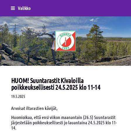
Siirry
Valikko
sivun
sisältöön
Sivuston etusivulle
HUOM! Suuntarastit Kivaloilla
poikkeuksellisesti 24.5.2025 klo 11-14
19.5.2025
Arvoisat iltarastien kävijät,
Huomioikaa, että ensi viikon maanantain (26.5) Suuntarastit
järjestetään poikkeuksellisesti jo lauantaina 24.5.2025 klo 11-
14.