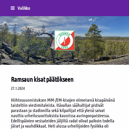
Siirry
Valikko
sivun
sisältöön
Sivuston etusivulle
Ramsaun kisat päätökseen
27.1.2024
Hiihtosuunnistuksen MM-/EM-kisojen viimeisenä kisapäivänä
taisteltiin viestimitaleista. Itävallan säähaltijat pistivät
parastaan ja stadionilla sekä kilpailijat että yleisö saivat
nauttia urheilusuorituksista kauniissa auringonpaisteessa.
Edellispäivien vesisateiden jäljiltä radat olivat paikoin todella
jäiset ja vauhdikkaat. Heti alussa urheilijoiden fysiikka oli