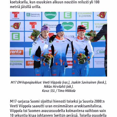
koetuksella, kun osuuksien alkuun noustiin reilusti yli 100
metriä jäisillä urilla.
M17 EM-hopeajoukkue: Veeti Viippola (vas.), Joakim Savinainen (kesk.),
Niklas Hirvilahti (oik.).
Kuva: SSL / Timo Mikkola
M17-sarjassa Suomi sijoittui hienosti toiseksi ja Suunta 2000:n
Veeti Viippola saavutti uran ensimmäisen arvokisamitalinsa.
Viippola toi Suomen avausosuudelta kolmantena vaihtoon vain
10 sekuntia kisaa johtaneen Sveitsin perässä. Toisella osuudella