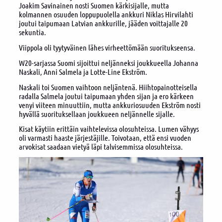
Joakim Savinainen nosti Suomen kärkisijalle, mutta
kolmannen osuuden loppupuolella ankkuri Niklas Hirvilahti
joutui taipumaan Latvian ankkurille, jääden voittajalle 20
sekuntia.
Viippola oli tyytyväinen lähes virheettömään suoritukseensa.
W20-sarjassa Suomi sijoittui neljänneksi joukkueella Johanna
Naskali, Anni Salmela ja Lotte-Line Ekström.
Naskali toi Suomen vaihtoon neljäntenä. Hiihtopainotteisella
radalla Salmela joutui taipumaan yhden sijan ja ero kärkeen
venyi viiteen minuuttiin, mutta ankkuriosuuden Ekström nosti
hyvällä suorituksellaan joukkueen neljännelle sijalle.
Kisat käytiin erittäin vaihtelevissa olosuhteissa. Lumen vähyys
oli varmasti haaste järjestäjille. Toivotaan, että ensi vuoden
arvokisat saadaan vietyä läpi talvisemmissa olosuhteissa.