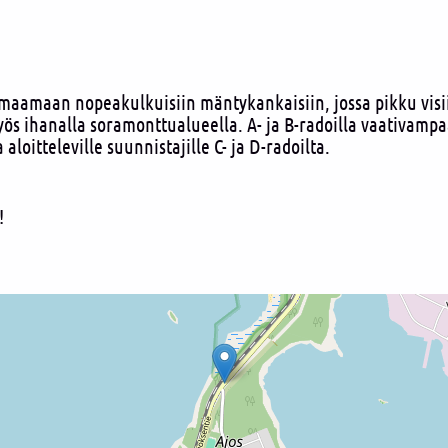
aamaan nopeakulkuisiin mäntykankaisiin, jossa pikku visii
s ihanalla soramonttualueella. A- ja B-radoilla vaativampa
 aloitteleville suunnistajille C- ja D-radoilta.
!