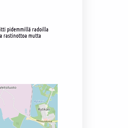
tti pidemmillä radoilla
a rastinottoa mutta