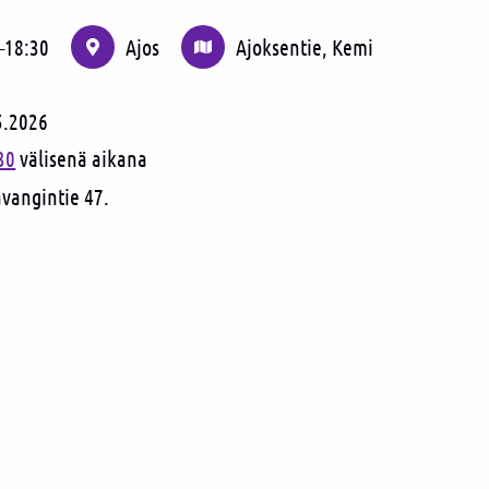
–
18:30
Ajos
Ajoksentie, Kemi
5.2026
30
välisenä aikana
avangintie 47.