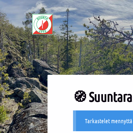
Siirry
sivun
sisältöön
Sivuston etusivulle
🧭 Suuntaras
Tarkastelet mennytt