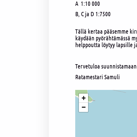
A 1:10 000
B, C ja D 1:7500
Tällä kertaa pääsemme kirm
käydään pyörähtämässä myö
helppoutta löytyy lapsille ja
Tervetuloa suunnistamaan
Ratamestari Samuli
+
−