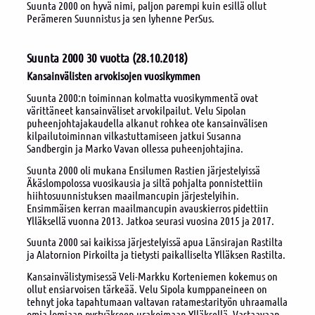
Suunta 2000 on hyvä nimi, paljon parempi kuin esillä ollut
Perämeren Suunnistus ja sen lyhenne PerSus.
Suunta 2000 30 vuotta (28.10.2018)
Kansainvälisten arvokisojen vuosikymmen
Suunta 2000:n toiminnan kolmatta vuosikymmentä ovat
värittäneet kansainväliset arvokilpailut. Velu Sipolan
puheenjohtajakaudella alkanut rohkea ote kansainvälisen
kilpailutoiminnan vilkastuttamiseen jatkui Susanna
Sandbergin ja Marko Vavan ollessa puheenjohtajina.
Suunta 2000 oli mukana Ensilumen Rastien järjestelyissä
Äkäslompolossa vuosikausia ja siltä pohjalta ponnistettiin
hiihtosuunnistuksen maailmancupin järjestelyihin.
Ensimmäisen kerran maailmancupin avauskierros pidettiin
Ylläksellä vuonna 2013. Jatkoa seurasi vuosina 2015 ja 2017.
Suunta 2000 sai kaikissa järjestelyissä apua Länsirajan Rastilta
ja Alatornion Pirkoilta ja tietysti paikalliselta Ylläksen Rastilta.
Kansainvälistymisessä Veli-Markku Korteniemen kokemus on
ollut ensiarvoisen tärkeää. Velu Sipola kumppaneineen on
tehnyt joka tapahtumaan valtavan ratamestarityön uhraamalla
omia lomiaan pystyäkseen urakoimaan Ylläksellä. Vastaavaan