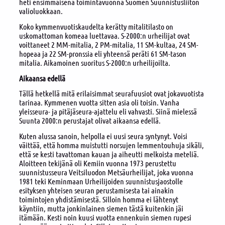
heti ensimmäisenä toimintavuonna Suomen Suunnistusliiton
valioluokkaan.
Koko kymmenvuotiskaudelta kerätty mitalitilasto on
uskomattoman komeaa luettavaa. S-2000:n urheilijat ovat
voittaneet 2 MM-mitalia, 2 PM-mitalia, 11 SM-kultaa, 24 SM-
hopeaa ja 22 SM-pronssia eli yhteensä peräti 61 SM-tason
mitalia. Aikamoinen suoritus S-2000:n urheilijoilta.
Aikaansa edellä
Tällä hetkellä mitä erilaisimmat seurafuusiot ovat jokavuotista
tarinaa. Kymmenen vuotta sitten asia oli toisin. Vanha
yleisseura- ja pitäjäseura-ajattelu eli vahvasti. Siinä mielessä
Suunta 2000:n perustajat olivat aikaansa edellä.
Kuten alussa sanoin, helpolla ei uusi seura syntynyt. Voisi
väittää, että homma muistutti norsujen lemmentouhuja sikäli,
että se kesti tavattoman kauan ja aiheutti melkoista meteliä.
Aloitteen tekijänä oli Kemiin vuonna 1973 perustettu
suunnistusseura Veitsiluodon Metsäurheilijat, joka vuonna
1981 teki Keminmaan Urheilijoiden suunnistusjaostolle
esityksen yhteisen seuran perustamisesta tai ainakin
toimintojen yhdistämisestä. Silloin homma ei lähtenyt
käyntiin, mutta jonkinlainen siemen tästä kuitenkin jäi
itämään. Kesti noin kuusi vuotta ennenkuin siemen rupesi