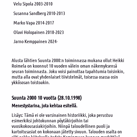
Velu Sipola 2003-2010
Susanna Sandberg 2010-2013
Marko Vapa 2014-2017
Olavi Holopainen 2018-2023
Jarno Kemppainen 2024-
Alusta lähtien Suunta 2000:n toiminnassa mukana ollut Heikki
Roimela on koonnut 10 vuoden välein oman näkemyksensä
seuran toiminnasta. Joku voisi painottaa tapahtumia toisinkin,
mutta alla ovat yhdenlaiset tiivistelmät, toisessa osassa osin
ykkösosan toistoakin.
Suunta 2000 10 vuotta
(28.10.1998)
Menestystarina, jota kehtaa esitellä.
Lisäys: Tämä ei ole varsinainen historiikki, joka perustuu
esimerkiksi johtokunnan pöytäkirjoihin tai
vuosikokousasiakirjoihin. Niinpä taloudellinen puoli ja
kartoitusasiat on kokonaan jätetty sivuun. Talouden osalta on
silti pakko kiitoksella todeta Keminmaan kunnan merkittävä