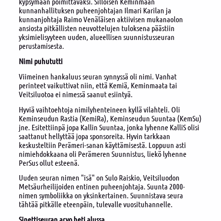
kypsymään poimittavaksi. Silloisen Keminmaan
kunnanhallituksen puheenjohtajan Ilmari Karilan ja
kunnanjohtaja Raimo Venäläisen aktiivisen mukanaolon
ansiosta pitkällisten neuvottelujen tuloksena päästiin
yksimielisyyteen uuden, alueellisen suunnistusseuran
perustamisesta.
Nimi puhututti
Viimeinen hankaluus seuran synnyssä oli nimi. Vanhat
perinteet vaikuttivat niin, että Kemiä, Keminmaata tai
Veitsiluotoa ei nimessä saanut esiintyä.
Hyviä vaihtoehtoja nimilyhenteineen kyllä vilahteli. Oli
Keminseudun Rastia (KemiRa), Keminseudun Suuntaa (KemSu)
jne. Esitettiinpä jopa Kallin Suuntaa, jonka lyhenne KalliS olisi
saattanut hellyttää jopa sponsoreita. Hyvin tarkkaan
keskusteltiin Perämeri-sanan käyttämisestä. Loppuun asti
nimiehdokkaana oli Perämeren Suunnistus, liekö lyhenne
PerSus ollut esteenä.
Uuden seuran nimen "isä" on Sulo Raiskio, Veitsiluodon
Metsäurheilijoiden entinen puheenjohtaja. Suunta 2000-
nimen symboliikka on yksinkertainen. Suunnistava seura
tähtää pitkälle eteenpäin, tulevalle vuosituhannelle.
Sinettiseuran arvo heti alussa