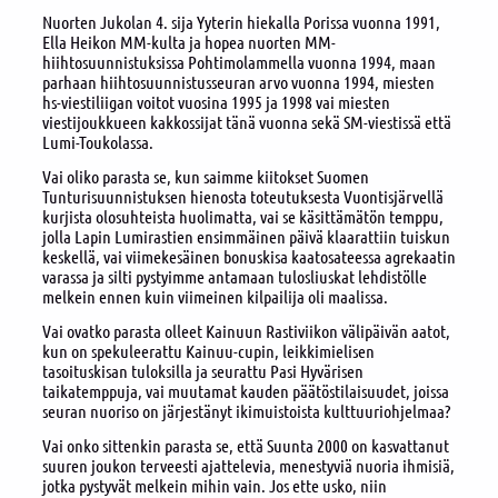
Nuorten Jukolan 4. sija Yyterin hiekalla Porissa vuonna 1991,
Ella Heikon MM-kulta ja hopea nuorten MM-
hiihtosuunnistuksissa Pohtimolammella vuonna 1994, maan
parhaan hiihtosuunnistusseuran arvo vuonna 1994, miesten
hs-viestiliigan voitot vuosina 1995 ja 1998 vai miesten
viestijoukkueen kakkossijat tänä vuonna sekä SM-viestissä että
Lumi-Toukolassa.
Vai oliko parasta se, kun saimme kiitokset Suomen
Tunturisuunnistuksen hienosta toteutuksesta Vuontisjärvellä
kurjista olosuhteista huolimatta, vai se käsittämätön temppu,
jolla Lapin Lumirastien ensimmäinen päivä klaarattiin tuiskun
keskellä, vai viimekesäinen bonuskisa kaatosateessa agrekaatin
varassa ja silti pystyimme antamaan tulosliuskat lehdistölle
melkein ennen kuin viimeinen kilpailija oli maalissa.
Vai ovatko parasta olleet Kainuun Rastiviikon välipäivän aatot,
kun on spekuleerattu Kainuu-cupin, leikkimielisen
tasoituskisan tuloksilla ja seurattu Pasi Hyvärisen
taikatemppuja, vai muutamat kauden päätöstilaisuudet, joissa
seuran nuoriso on järjestänyt ikimuistoista kulttuuriohjelmaa?
Vai onko sittenkin parasta se, että Suunta 2000 on kasvattanut
suuren joukon terveesti ajattelevia, menestyviä nuoria ihmisiä,
jotka pystyvät melkein mihin vain. Jos ette usko, niin