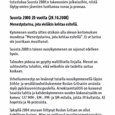
tutustukaa Suunta 2000:n takavuosien julkaisuihin, niistä
löytyy omien jäsenten tuottamaa runoa ja proosaa.
Suunta 2000 20 vuotta
(28.10.2008)
Menestystarina, jota vieläkin kehtaa esitellä.
Kymmenen vuotta sitten otsikoin alla olevan kertomuksen
muodossa ”Menestystarina, jota kehtaa esitellä”. Ei se tarina
ole juurikaan muuttunut.
Suunta 2000:n toinen vuosikymmenen on sujunut edelleen
hyvin.
Talouden pidossa on pysytty maltillisella linjalla. Menot on
suhteutettu tuloihin, eikä velkoihin ole taidettu sortua
koskaan.
Urheilumenestys on levännyt toisella vuosikymmenellä täysin
hiihto- ja venäläisvahvistuksemme Ruslan Gritsanin ansiosta
myös pyöräsuunnistuspuolella. Arvokisamitalitili on kasvanut
tasaista tahtia ja kahdenkymmenen vuoden kokonaissaldo on
komea: 127 MM-, EM-, PM- ja SM-mitalia, joista 39 kultaista, 42
hopeista ja 46 pronssista.
Syksyllä 2004 seuraan liittynyt Ruslan Gritsan on ollut
todellinen huippu. Mies on voittanut maailmanmestaruuksia