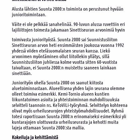
Alusta lähtien Suunta 2000:n toiminta on perustunut hyvään
junioritoimintaan.
Väite ei ole pelkkää sanahelinää. 90-luvun alussa ruvettiin eri
lajiliittojen toimesta jakamaan Sinettiseuran arvonimiä hyvin
toimivasta juniorityöstä. Suunta 2000 sai Suunnistusliiton
Sinettiseuran arvon heti ensimmäisten joukossa vuonna 1992
yhdessä viiden eteläsuomalaisen seuran kanssa. Liekö
arvonimen myöntäminen ollut liitollekin yllätys, sillä
Suunnistusliiton juhliessa kolme vuotta sitten 60-vuotista
taivaltaan, ei Suunta 2000:n muistettu saaneen lainkaan
sinettiään.
Juniorityön ohella Suunta 2000 on saanut kiitosta
aluetoiminnastaan. Alueellisena yhden lajin seurana olemme
olleet toimiva esimerkki. Kemi-Tornio alueen kuntien
liikuntatoimen asioita ja yhteistoiminnan mahdollisuuksia
selvitteli taannoin ns. KeToViLi-työryhmä. Selvittelyn kohteena
olivat myös urheiluseurojen yhteistyömahdollisuudet. Ryhmä
totesi raportissaan Suunta 2000:n erinomaiseksi esimerkiksi yli
kuntarajojen ulottuvasta urheiluseurasta ja kehotti muita
lajeja ottamaan Suunta 2000:sta mallia.
Kokeiluja ja kehittämistä