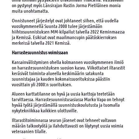
on pystynyt myös Länsirajan Rastin Jorma Pietiläinen monia
muita unohtamatta.
Onnistuneet järjestelyt ovat johtaneet siihen, että uudella
vuosikymmenellä Suunta 2000 tulee järjestämään
hiihtosuunnistuksen MM-kilpailut talvella 2022 Keminmaassa
ja Kemissä. Esikisat ovat maailmancupin päätöskierroksen
merkeissä talvella 2021 Kemissä.
Harrastesuunnistus voimissaan
Kansainvälistymisen ohella kolmannen vuosikymmenen ilmiö
on harrastesuunnistuksen suosion kasvu. Viikottaiset iltarastit
keräsivät toiminta-alueella keskimäärin satakunta
suunnistajaa ja kauden kokonaissuorituksissa päästiin
vuosittain yli 2000:n suorituksen.
Alueen karttatilanne on hyvä ja uusia karttoja teetetään
tarvittaessa. Harrastesuunnistusasiassa Marko Vapa on tehnyt
hyvää työtä järjestämällä suunnistuskoulutusta ja tuomalla
nykytekniikkaa kaikkien ulottuville.
Iltarastitoiminnassa seuran jäsenet ovat tehneet valtavan
määrän talkootyötä ja ilahduttavasti on löytynyt uusia voimia
veteraanien tilalle.