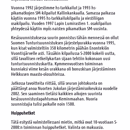
Vuonna 1992 järjestimme hs-tarkkailut ja 1993 hs-
pikamatkojen SM-kilpailut Kallinkankaalla. Samassa paikassa
käytiin vuonna 1995 hs-tarkkailukilpailu ja viestiliigan
osakilpailu. Vuoden 1997 Lapin Lumirastien 1. osakilpailun
yhteydessä käytiin myös naisten pikamatkan SM-uusinta.
Kesäsuunnistuksessa suurin ponnistus tähän mennessä on ollut
Suomen Tunturisuunnistuksen järjestelyurakka vuonna 1995,
kun kisat valmisteltiin 350 kilometrin päähän Enontekiön
Vuontisjärvelle asti. Tässäkin kilpailussa S-2000 kokeili uutta,
sillä tavallisen retkeilykartan sijaan tehtiin kokonaan uusi
tunturisuunnistuskartta. Kymmenvuotisen toiminnan
kunniaksi viime kesän urakkana oli bonuskisan järjestäminen
Helkkusen maasto-olosuhteissa.
Jatkossa tavoitteita riittää, sillä seuran johtokunta on
päättänyt anoa Nuorten Jukolan järjestämisoikeuksia vuodelle
2002. Sen saaminen tietäisi kaikkien aikojen suurinta
kesäsuunnistustapahtumaa Keminmaahan. Nuoria
suunnistajia tulisi paikalle noin 1500.
Huippuhetket
Tätä esitystä valmistellessani mietin, mitkä ovat 10-vuotiaan S-
2000:n toiminnan huippuhetket. Valinta on makuasia.