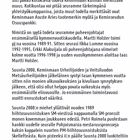
osuus. Kotikuntaa voi pitää seuramme tärkeimpänä
yhteistyökumppanina, joista muut todella merkittävät ovat
Keminmaan Asuste Aries-tuotemerkin myötä ja Keminseudun
Osuuspankki.
Nimistä on syytä todeta seuramme puheenjohtajat
ensimmäisellä kymmenvuotiskaudella. Martti Holster toimi
pj:na vuosina 1989-91. Sitten seurasi Ilkka Lumme vuosina
1992-1995, Erkki Alakuijala oli puheenjohtajana viimeiset
kolme vuotta 1996-1998 ja uuden vuosikymmenen aloittaa taas
Martti Holster.
Suunta 2000, Keminmaan Urheilijoiden ja Veitsiluodon
Metsäurheilijoiden jälkeläinen syntyi tasan kymmenen vuotta
sitten niin monien alkuvaikeuksien ja kivuliaan synnytyksen
jälkeen, että olisi ollut helppo povata vaikeuksia myös
ensimmäisille elinvuosille. Jo ensimmäinen toimintavuosi
osoitti ennustukset vääriksi.
Suunta 2000:n miehet yllättivät vuoden 1989
hiihtosuunnistuksen SM-viestissä nappaamalla SM-pronssit
monen kovemman joukkueen edestä. Petri Roimela puolestaan
hankki uudelle seuralle Pohjoismaisia mestaruuspronsseja
kaksin kappalein nuorten PM-hiihtosuunnistuksista
Skellefteåsta. Kuin pisteeksi ii:n päälle Suunta 2000 luokiteltiin