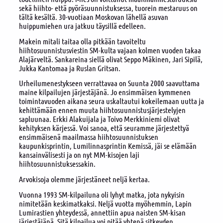
sekä hiihto- että pyöräsuunnistuksessa, tuorein mestaruus on
tältä kesältä. 30-vuotiaan Moskovan lähellä asuvan
huippumiehen ura jatkuu täysillä edelleen.
Makein mitali taitaa olla pitkään tavoiteltu
hiihtosuunnistusviestin SM-kulta vajaan kolmen vuoden takaa
Alajärveltä. Sankareina siellä olivat Seppo Mäkinen, Jari Sipilä,
Jukka Kantomaa ja Ruslan Gritsan.
Urheilumenestykseen verrattavaa on Suunta 2000 saavuttama
maine kilpailujen järjestäjänä. Jo ensimmäisen kymmenen
toimintavuoden aikana seura uskaltautui kokeilemaan uutta ja
kehittämään ennen muuta hiihtosuunnistusjärjestelyjen
sapluunaa. Erkki Alakuijala ja Toivo Merkkiniemi olivat
kehityksen kärjessä. Voi sanoa, että seuramme järjestettyä
ensimmäisenä maailmassa hiihtosuunnistuksen
kaupunkisprintin, Lumilinnasprintin Kemissä, jäi se elämään
kansainvälisesti ja on nyt MM-kisojen laji
hiihtosuunnistuksessakin.
Arvokisoja olemme järjestäneet neljä kertaa.
Vuonna 1993 SM-kilpailuna oli lyhyt matka, jota nykyisin
nimitetään keskimatkaksi. Neljä vuotta myöhemmin, Lapin
Lumirastien yhteydessä, annettiin apua naisten SM-kisan
järjestäjänä. Sitä kilpailua voi pitää yhtenä sitkeyden