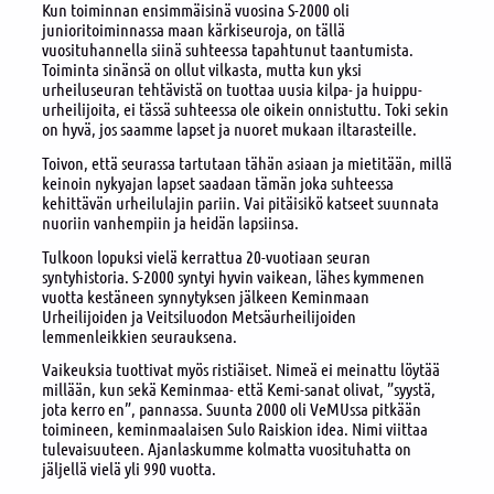
Kun toiminnan ensimmäisinä vuosina S-2000 oli
junioritoiminnassa maan kärkiseuroja, on tällä
vuosituhannella siinä suhteessa tapahtunut taantumista.
Toiminta sinänsä on ollut vilkasta, mutta kun yksi
urheiluseuran tehtävistä on tuottaa uusia kilpa- ja huippu-
urheilijoita, ei tässä suhteessa ole oikein onnistuttu. Toki sekin
on hyvä, jos saamme lapset ja nuoret mukaan iltarasteille.
Toivon, että seurassa tartutaan tähän asiaan ja mietitään, millä
keinoin nykyajan lapset saadaan tämän joka suhteessa
kehittävän urheilulajin pariin. Vai pitäisikö katseet suunnata
nuoriin vanhempiin ja heidän lapsiinsa.
Tulkoon lopuksi vielä kerrattua 20-vuotiaan seuran
syntyhistoria. S-2000 syntyi hyvin vaikean, lähes kymmenen
vuotta kestäneen synnytyksen jälkeen Keminmaan
Urheilijoiden ja Veitsiluodon Metsäurheilijoiden
lemmenleikkien seurauksena.
Vaikeuksia tuottivat myös ristiäiset. Nimeä ei meinattu löytää
millään, kun sekä Keminmaa- että Kemi-sanat olivat, ”syystä,
jota kerro en”, pannassa. Suunta 2000 oli VeMUssa pitkään
toimineen, keminmaalaisen Sulo Raiskion idea. Nimi viittaa
tulevaisuuteen. Ajanlaskumme kolmatta vuosituhatta on
jäljellä vielä yli 990 vuotta.