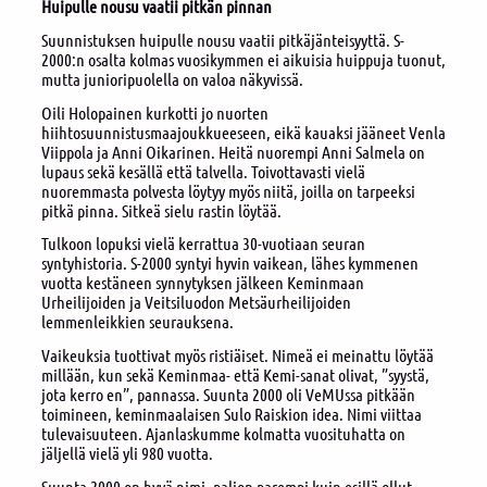
Huipulle nousu vaatii pitkän pinnan
Suunnistuksen huipulle nousu vaatii pitkäjänteisyyttä. S-
2000:n osalta kolmas vuosikymmen ei aikuisia huippuja tuonut,
mutta junioripuolella on valoa näkyvissä.
Oili Holopainen kurkotti jo nuorten
hiihtosuunnistusmaajoukkueeseen, eikä kauaksi jääneet Venla
Viippola ja Anni Oikarinen. Heitä nuorempi Anni Salmela on
lupaus sekä kesällä että talvella. Toivottavasti vielä
nuoremmasta polvesta löytyy myös niitä, joilla on tarpeeksi
pitkä pinna. Sitkeä sielu rastin löytää.
Tulkoon lopuksi vielä kerrattua 30-vuotiaan seuran
syntyhistoria. S-2000 syntyi hyvin vaikean, lähes kymmenen
vuotta kestäneen synnytyksen jälkeen Keminmaan
Urheilijoiden ja Veitsiluodon Metsäurheilijoiden
lemmenleikkien seurauksena.
Vaikeuksia tuottivat myös ristiäiset. Nimeä ei meinattu löytää
millään, kun sekä Keminmaa- että Kemi-sanat olivat, ”syystä,
jota kerro en”, pannassa. Suunta 2000 oli VeMUssa pitkään
toimineen, keminmaalaisen Sulo Raiskion idea. Nimi viittaa
tulevaisuuteen. Ajanlaskumme kolmatta vuosituhatta on
jäljellä vielä yli 980 vuotta.
Suunta 2000 on hyvä nimi, paljon parempi kuin esillä ollut