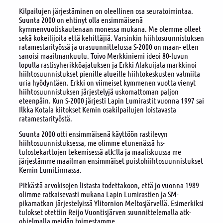
Kilpailujen järjestäminen on oleellinen osa seuratoimintaa.
Suunta 2000 on ehtinyt olla ensimmäisenä
kymmenvuotiskautenaan monessa mukana. Me olemme olleet
sekä kokeilijoita että kehittäjiä. Varsinkin hiihtosuunnistuksen
ratamestarityössä ja urasuunnittelussa S-2000 on maan- etten
sanoisi maailmankuulu. Toivo Merkkiniemi ideoi 80-luvun
lopulla rastisyherikköajatuksen ja Erkki Alakuijala markkinoi
hiihtosuunnistukset pienille alueille hiihtokeskusten valmiita
uria hyödyntäen. Erkki on viimeiset kymmenen vuotta vienyt
hiihtosuunnistuksen järjestelyjä uskomattoman paljon
eteenpäin. Kun S-2000 järjesti Lapin Lumirastit vuonna 1997 sai
Ilkka Kotala kiitokset Kemin osakilpailujen loistavasta
ratamestarityöstä.
Suunta 2000 otti ensimmäisenä käyttöön rastilevyn
hiihtosuunnistuksessa, me olimme etunenässä hs-
tulostekarttojen tekemisessä atk:lla ja maaliskuussa me
järjestämme maailman ensimmäiset puistohiihtosuunnistukset
Kemin LumiLinnassa.
Pitkästä arvokisojen listasta todettakoon, että jo vuonna 1989
olimme ratkaisevasti mukana Lapin Lumirastien ja SM-
pikamatkan järjestelyissä Ylitornion Meltosjärvellä. Esimerkiksi
tulokset otettiin Reijo Vuontisjärven suunnittelemalla atk-
ohjelmalla meidän toimestamme.