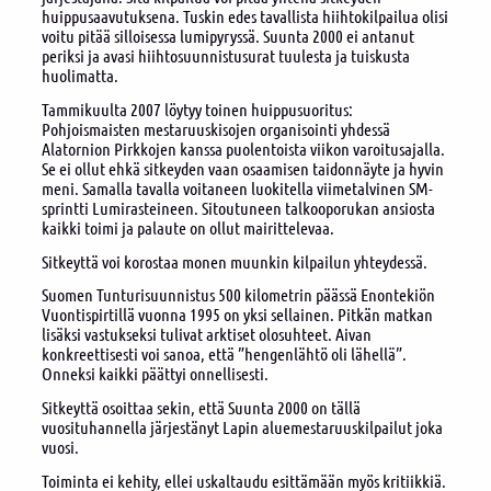
huippusaavutuksena. Tuskin edes tavallista hiihtokilpailua olisi
voitu pitää silloisessa lumipyryssä. Suunta 2000 ei antanut
periksi ja avasi hiihtosuunnistusurat tuulesta ja tuiskusta
huolimatta.
Tammikuulta 2007 löytyy toinen huippusuoritus:
Pohjoismaisten mestaruuskisojen organisointi yhdessä
Alatornion Pirkkojen kanssa puolentoista viikon varoitusajalla.
Se ei ollut ehkä sitkeyden vaan osaamisen taidonnäyte ja hyvin
meni. Samalla tavalla voitaneen luokitella viimetalvinen SM-
sprintti Lumirasteineen. Sitoutuneen talkooporukan ansiosta
kaikki toimi ja palaute on ollut mairittelevaa.
Sitkeyttä voi korostaa monen muunkin kilpailun yhteydessä.
Suomen Tunturisuunnistus 500 kilometrin päässä Enontekiön
Vuontispirtillä vuonna 1995 on yksi sellainen. Pitkän matkan
lisäksi vastukseksi tulivat arktiset olosuhteet. Aivan
konkreettisesti voi sanoa, että ”hengenlähtö oli lähellä”.
Onneksi kaikki päättyi onnellisesti.
Sitkeyttä osoittaa sekin, että Suunta 2000 on tällä
vuosituhannella järjestänyt Lapin aluemestaruuskilpailut joka
vuosi.
Toiminta ei kehity, ellei uskaltaudu esittämään myös kritiikkiä.