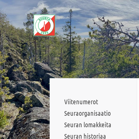
Siirry
sivun
sisältöön
Sivuston etusivulle
Viitenumerot
Seuraorganisaatio
Seuran lomakkeita
Seuran historiaa