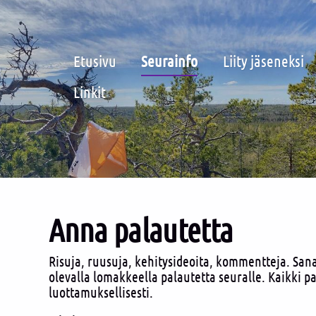
Etusivu
Seurainfo
Liity jäseneksi
Linkit
Anna palautetta
Risuja, ruusuja, kehitysideoita, kommentteja. Sana
olevalla lomakkeella palautetta seuralle. Kaikki pa
luottamuksellisesti.