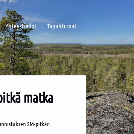
Yhteystiedot
Tapahtumat
pitkä matka
uunnistuksen SM-pitkän