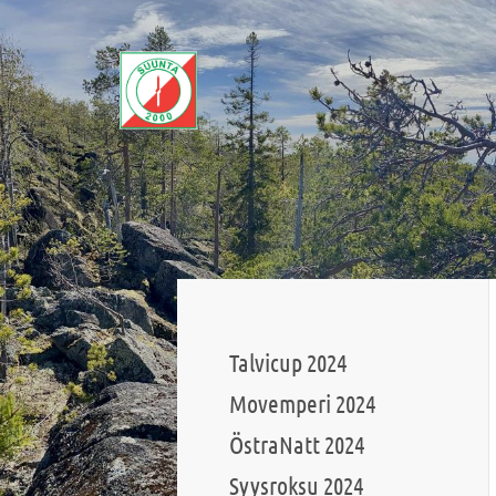
Siirry
sivun
sisältöön
Sivuston etusivulle
Talvicup 2024
Movemperi 2024
ÖstraNatt 2024
Syysroksu 2024