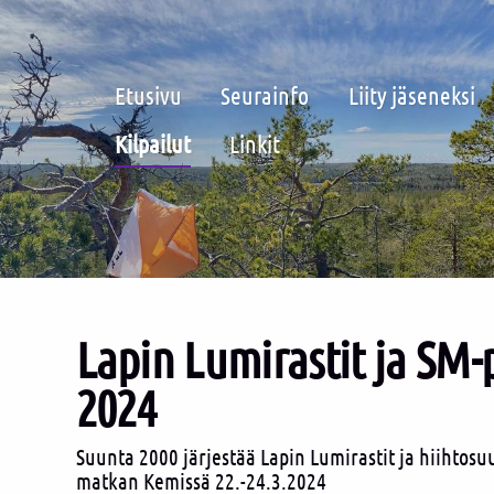
Etusivu
Seurainfo
Liity jäseneksi
Kilpailut
Linkit
Lapin Lumirastit ja SM-
2024
Suunta 2000 järjestää Lapin Lumirastit ja hiihtos
matkan Kemissä 22.-24.3.2024