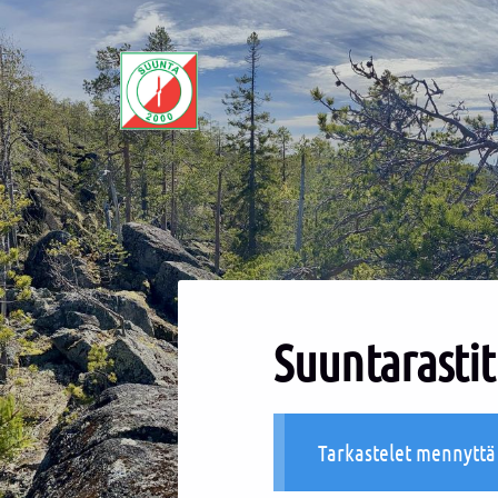
Siirry
sivun
sisältöön
Sivuston etusivulle
Suuntarastit
Tarkastelet mennytt