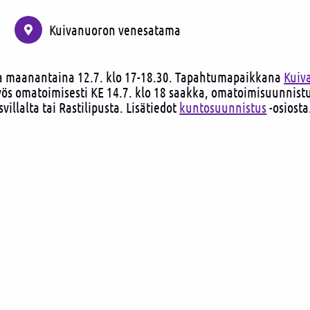
1
Kuivanuoron venesatama
a maanantaina 12.7. klo 17-18.30. Tapahtumapaikkana
Kuiv
yös omatoimisesti KE 14.7. klo 18 saakka, omatoimisuunnist
illalta tai Rastilipusta. Lisätiedot
kuntosuunnistus
-osiosta