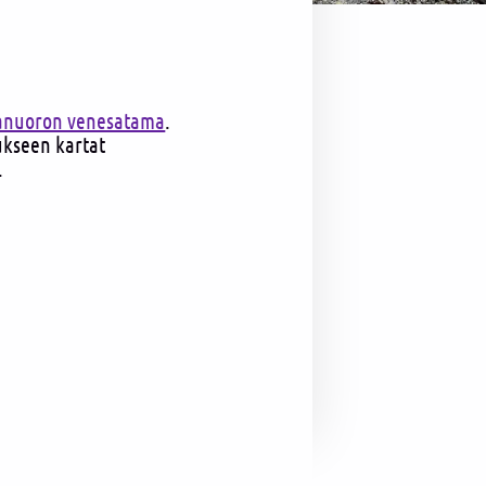
anuoron venesatama
.
ukseen kartat
.