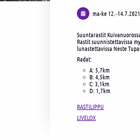
ma-ke
12.
–
14.7.202
Suuntarastit Kuivanuoross
Rastit suunnistettavissa m
lunastettavissa Neste Tupasv
Radat:
A: 5,7km
B: 4,5km
C: 3,1km
D: 1,7km
RASTILIPPU
LIVELOX