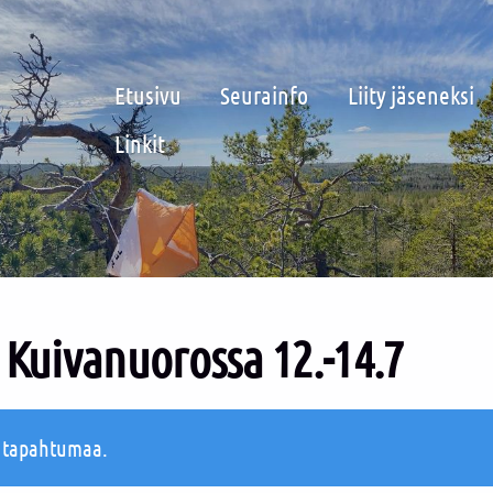
Etusivu
Seurainfo
Liity jäseneksi
Linkit
 Kuivanuorossa 12.-14.7
ä tapahtumaa.