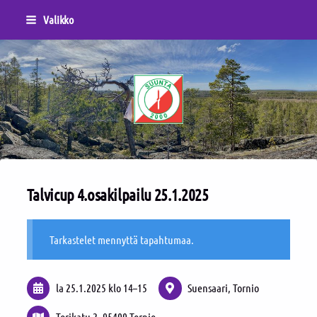
Siirry
Valikko
sivun
sisältöön
Sivuston etusivulle
Talvicup 4.osakilpailu 25.1.2025
Tarkastelet mennyttä tapahtumaa.
la 25.1.2025
klo 14
–
15
Suensaari, Tornio
Torikatu 2, 95400 Tornio