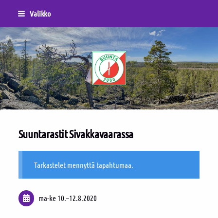
Siirry
Valikko
sivun
sisältöön
Sivuston etusivulle
Suuntarastit Sivakkavaarassa
Tarkastelet mennyttä tapahtumaa.
ma-ke
10.
–
12.8.2020