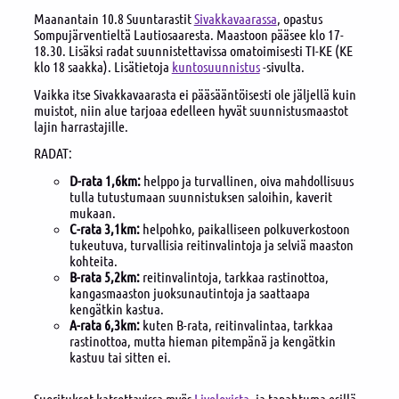
Maanantain 10.8 Suuntarastit
Sivakkavaarassa
, opastus
Sompujärventieltä Lautiosaaresta. Maastoon pääsee klo 17-
18.30. Lisäksi radat suunnistettavissa omatoimisesti TI-KE (KE
klo 18 saakka). Lisätietoja
kuntosuunnistus
-sivulta.
Vaikka itse Sivakkavaarasta ei pääsääntöisesti ole jäljellä kuin
muistot, niin alue tarjoaa edelleen hyvät suunnistusmaastot
lajin harrastajille.
RADAT:
D-rata 1,6km:
helppo ja turvallinen, oiva mahdollisuus
tulla tutustumaan suunnistuksen saloihin, kaverit
mukaan.
C-rata 3,1km:
helpohko, paikalliseen polkuverkostoon
tukeutuva, turvallisia reitinvalintoja ja selviä maaston
kohteita.
B-rata 5,2km:
reitinvalintoja, tarkkaa rastinottoa,
kangasmaaston juoksunautintoja ja saattaapa
kengätkin kastua.
A-rata 6,3km:
kuten B-rata, reitinvalintaa, tarkkaa
rastinottoa, mutta hieman pitempänä ja kengätkin
kastuu tai sitten ei.
Suoritukset katsottavissa myös
Liveloxista
, ja tapahtuma esillä