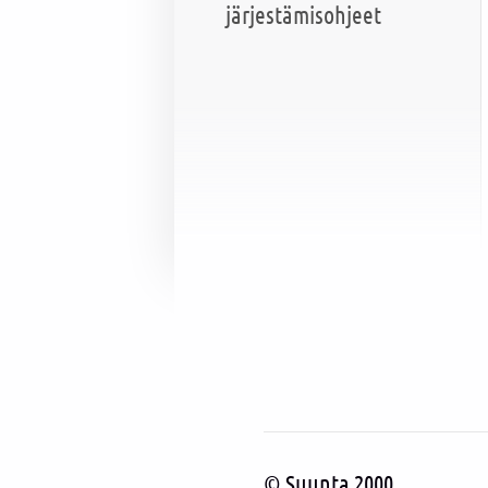
järjestämisohjeet
©
Suunta 2000