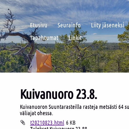
Etusivu
Seurainfo
Liity jäseneksi
Tapahtumat
Linkit
Kuivanuoro 23.8.
Kuivanuoron Suuntarasteilla rasteja metsästi 64 su
väliajat ohessa.
t20210823.html
6 KB
Tulokset Kuivanuoro 23.88