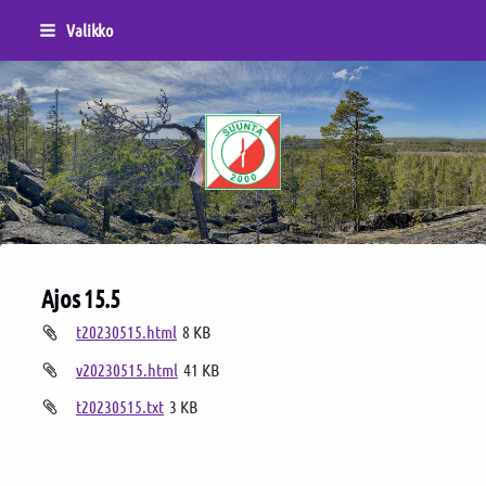
Siirry
Valikko
sivun
sisältöön
Sivuston etusivulle
Ajos 15.5
t20230515.html
8 KB
v20230515.html
41 KB
t20230515.txt
3 KB